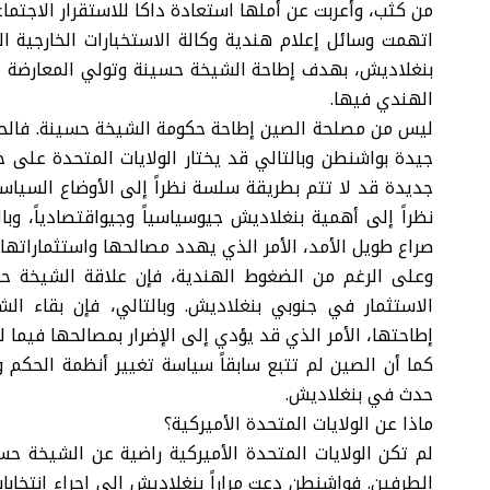
من كثب، وأعربت عن أملها استعادة داكا للاستقرار الاجتما
اتهمت وسائل إعلام هندية وكالة الاستخبارات الخارجية ا
بنغلاديش، بهدف إطاحة الشيخة حسينة وتولي المعارضة ال
الهندي فيها.
ليس من مصلحة الصين إطاحة حكومة الشيخة حسينة. فالحزب 
جيدة بواشنطن وبالتالي قد يختار الولايات المتحدة على
جديدة قد لا تتم بطريقة سلسة نظراً إلى الأوضاع السياسية
نظراً إلى أهمية بنغلاديش جيوسياسياً وجيواقتصادياً، و
صراع طويل الأمد، الأمر الذي يهدد مصالحها واستثماراتها.
وعلى الرغم من الضغوط الهندية، فإن علاقة الشيخة ح
الاستثمار في جنوبي بنغلاديش. وبالتالي، فإن بقاء 
إطاحتها، الأمر الذي قد يؤدي إلى الإضرار بمصالحها فيما لو
كما أن الصين لم تتبع سابقاً سياسة تغيير أنظمة الحكم وإ
حدث في بنغلاديش.
ماذا عن الولايات المتحدة الأميركية؟
لم تكن الولايات المتحدة الأميركية راضية عن الشيخة حسي
الطرفين. فواشنطن دعت مراراً بنغلاديش إلى إجراء انتخاب