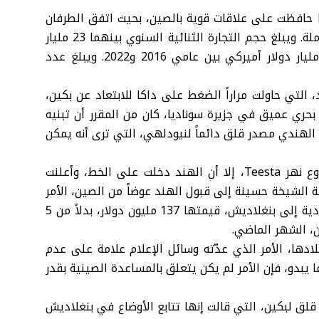
ا حافظت على علاقات قوية بالصين، بحيث اتفق الطرفان
مؤخراً على رفع العلاقة بينهما إلى شراكة استراتيجية شاملة. ويبلغ حجم التجارة الثنائية السنوي بينهما 23 مليار
دولار أميركي. واستثمرت بكين في بنغلاديش بقيمة 26 مليار دولار أميركي بين عامي 2016 و2022. ويبلغ عدد
 التي حاولت مراراً الضغط على داكا للابتعاد عن بكين،
 بحري عميق في جزيرة سوناديا، كان من المقرر أن تبنيه
لهندي مصدر قلق دائماً لنيودلهي، التي ترى أنه يمكن
كما أعلنت الصين سابقاً تخصيص مليار دولار لتنفيذ مشروع نهر Teesta، إلا أن الهند دخلت على الخط، وأعلنت
عة الشيخة حسينة إلى قبول الهند عوضاً من الصين، الأمر
الذي أثار غضب الأخيرة التي قررت تقديم مساعدات اقتصادية إلى بنغلاديش، قيمتها 137 مليون دولار، بدلاً من 5
ن، الشهر الماضي.
دها، الأمر الذي عدّته وسائل الإعلام علامة على عدم
 يبدو، فإن الأمر لم يكن يتعلق بالمساعدة الصينية بقدر
لق لبكين، التي قالت إنها تتابع الأوضاع في بنغلاديش