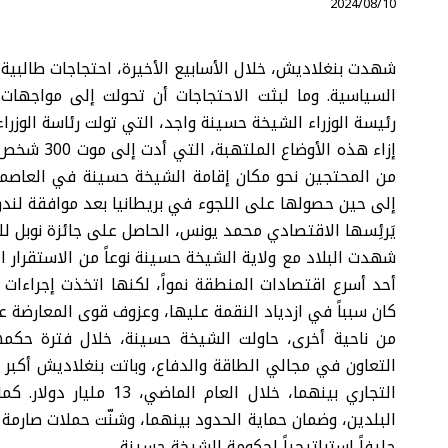
⠀ 2024/08/10
شهدت بنغلاديش، خلال الأسابيع الأخيرة، احتجاجات طالب
السياسية. وما لبثت الاحتجاجات أن تحولت إلى مواجهات 
رئيسة الوزراء الشيخة حسينة واجد، التي تولت رئاسة الوزراء مدة 20 عاماً، بينها 15 عاماً على
إزاء هذه ال
من المحتجين نحو مكان إقامة الشيخة حسينة في العاصمة 
إلى حين حصولها على اللجوء في بريطانيا بعد موافقة لندن
يَرئِسها الاقتصادي محمد يونس، الحاصل على جائزة نوبل لل
شهدت البلاد مع ولاية الشيخة حسينة نوعاً من الاستقرار الس
أحد أسرع اقتصادات المنطقة نمواً، لكنها اتخذت إجراءات 
كان سبباً في ازدياد النقمة عليها، وعزوف قوى المعارضة عن
من ناحية أخرى، حاولت الشيخة حسينة، خلال فترة حكمها،
التعاون في مجالي الطاقة والدفاع، وباتت بنغلاديش أكبر 
التجاري بينهما، خلال ال
البلدين، وضمان حماية الحدود بينهما، وشنّت حملات صارمة
حليفاً استراتيجياً لحكومة الشيخة حسينة.