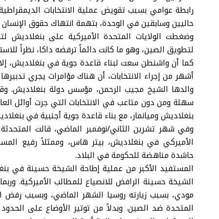
رابطة عوامي بسبب تقويض عملية الانتخابات الديمقراطية
حاليين وسابقين في الوحدة، بتهمة انتهاك حقوق الإنسان 
وضغطت الولايات المتحدة الأميركية على بنغلاديش لتك
لتطويق الصين، وهو ما كانت دائماً ترفضه داكا، نظراً للاستث
كما أن واشنطن سعت لبناء قاعدة جوية في بنغلاديش، إلا 
أشهر من إجراء الانتخابات، أن هناك مؤامرات يجري تدبيره
والدها الشيخ مجيب الرحمن، مؤسس دولة بنغلاديش. وقالت
سهلة ومن دون متاعب في الانتخابات التي جرت أوائل العا
بنغلاديش وميانمار، مع بناء قاعدة جوية أجنبية في بنغلاد
وفي شهر تشرين الثاني/نوفمبر الماضي، قالت المتحدثة باس
الأميركي في بنغلاديش، بيتر هاس، وممثلاً رفيع المست
حاشدة مناهضة للحكومة في البلاد.
المستفيد الأكبر من عملية إطاحة الشيخة حسينة في بنغلا
الشيخة حسينة الرافض للانصياع للمطالب الأميركية. وربما 
مودي، بسبب زيارته روسيا الشهر الماضي، وبسبب رفض ال
المتحدة ضد الصين. وبدلاً من توتير الأوضاع على الحدود