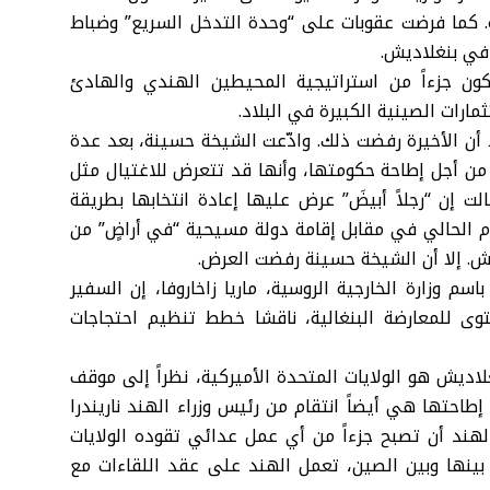
. كما فرضت عقوبات على “وحدة التدخل السريع” وضباط
في بنغلاديش.
ون جزءاً من استراتيجية المحيطين الهندي والهادئ
مارات الصينية الكبيرة في البلاد.
أن الأخيرة رفضت ذلك. وادّعت الشيخة حسينة، بعد عدة
ا من أجل إطاحة حكومتها، وأنها قد تتعرض للاغتيال مثل
 إن “رجلاً أبيضَ” عرض عليها إعادة انتخابها بطريقة
م الحالي في مقابل إقامة دولة مسيحية “في أراضٍ” من
يش. إلا أن الشيخة حسينة رفضت العرض.
م وزارة الخارجية الروسية، ماريا زاخاروفا، إن السفير
وى للمعارضة البنغالية، ناقشا خطط تنظيم احتجاجات
ديش هو الولايات المتحدة الأميركية، نظراً إلى موقف
إطاحتها هي أيضاً انتقام من رئيس وزراء الهند ناريندرا
هند أن تصبح جزءاً من أي عمل عدائي تقوده الولايات
 بينها وبين الصين، تعمل الهند على عقد اللقاءات مع