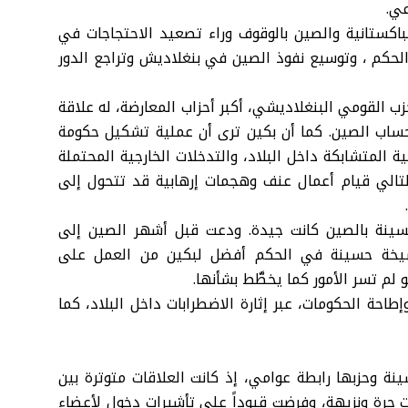
عي.
لباكستانية والصين بالوقوف وراء تصعيد الاحتجاجات في
حكم ، وتوسيع نفوذ الصين في بنغلاديش وتراجع الدور
القومي البنغلاديشي، أكبر أحزاب المعارضة، له علاقة
 حساب الصين. كما أن بكين ترى أن عملية تشكيل حكومة
 المتشابكة داخل البلاد، والتدخلات الخارجية المحتملة
بالتالي قيام أعمال عنف وهجمات إرهابية قد تتحول إلى
سينة بالصين كانت جيدة. ودعت قبل أشهر الصين إلى
الشيخة حسينة في الحكم أفضل لبكين من العمل على
 لم تسر الأمور كما يخطَّط بشأنها.
طاحة الحكومات، عبر إثارة الاضطرابات داخل البلاد، كما
نة وحزبها رابطة عوامي، إذ كانت العلاقات متوترة بين
ات حرة ونزيهة، وفرضت قيوداً على تأشيرات دخول لأعضاء