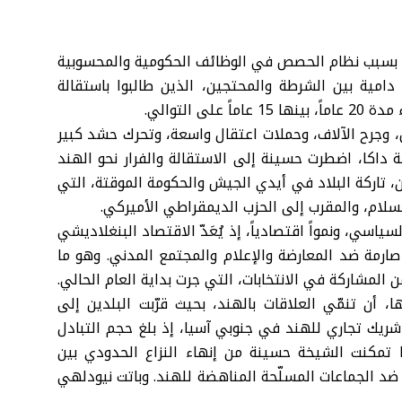
ية بسبب نظام الحصص في الوظائف الحكومية والمحسوبية
دامية بين الشرطة والمحتجين، الذين طالبوا باستقالة
 التوالي.
أوضاع الملتهبة، التي أدت إلى موت 300 شخص، وجرح الآلاف، وحملات اعتقال واسعة، وتحرك حشد كبير
داكا، اضطرت حسينة إلى الاستقالة والفرار نحو الهند
، تاركة البلاد في أيدي الجيش والحكومة الموقتة، التي
سلام، والمقرب إلى الحزب الديمقراطي الأميركي.
ياسي، ونمواً اقتصادياً، إذ يُعَدّ الاقتصاد البنغلاديشي
صارمة ضد المعارضة والإعلام والمجتمع المدني. وهو ما
 المشاركة في الانتخابات، التي جرت بداية العام الحالي.
 أن تنمّي العلاقات بالهند، بحيث قرّبت البلدين إلى
شريك تجاري للهند في جنوبي آسيا، إذ بلغ حجم التبادل
عام الماضي، 13 مليار دولار. كما تمكنت الشيخة حسينة من إنهاء النزاع الحدودي بين
 ضد الجماعات المسلّحة المناهضة للهند. وباتت نيودلهي