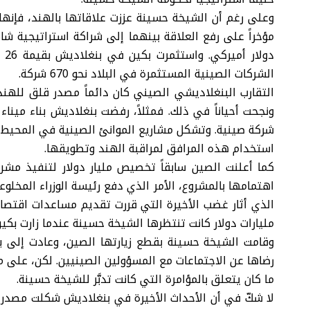
وعلى رغم أن الشيخة حسينة عززت علاقاتها بالهند، فإنه
الشركات الصينية المستثمرة في البلاد نحو 670 شركة.
التقارب البنغلاديشي الصيني كان دائماً مصدر قلق للهند،
ونجحت أحياناً في ذلك. فمثلاً، رفضت بنغلاديش بناء ميناء
شركة صينية. وتشكل مشاريع الموانئ الصينية في المحيط ا
استخدام هذه المرافق لمراقبة الهند وتطويقها.
اهتمامها بالمشروع، الأمر الذي دفع رئيسة الوزراء المخلو
مليارات دولار كانت تنتظرها الشيخة حسينة عندما زارت بكي
وقامت الشيخة حسينة بقطع زيارتها الصين، وعادت إلى بلا
رضاها عن الاجتماعات مع المسؤولين الصينيين. لكن، على ما
ما كان يتعلق بالمؤامرة التي كانت تدبَّر للشيخة حسينة.
لا شكّ في أن الأحداث الأخيرة في بنغلاديش شكلت مصدر ق