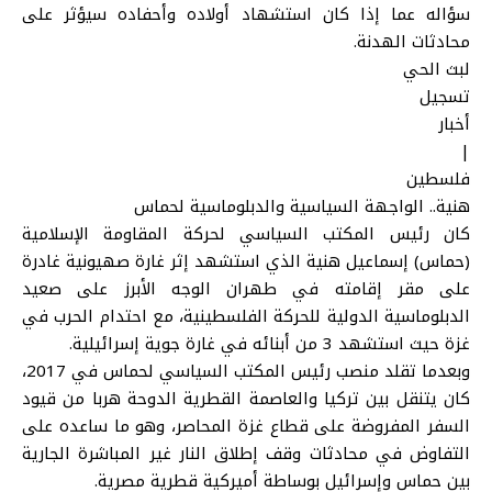
سؤاله عما إذا كان استشهاد أولاده وأحفاده سيؤثر على
محادثات الهدنة.
لبث الحي
تسجيل
أخبار
|
فلسطين
هنية.. الواجهة السياسية والدبلوماسية لحماس
كان رئيس المكتب السياسي لحركة المقاومة الإسلامية
(حماس) إسماعيل هنية الذي استشهد إثر غارة صهيونية غادرة
على مقر إقامته في طهران الوجه الأبرز على صعيد
الدبلوماسية الدولية للحركة الفلسطينية، مع احتدام الحرب في
غزة حيث استشهد 3 من أبنائه في غارة جوية إسرائيلية.
وبعدما تقلد منصب رئيس المكتب السياسي لحماس في 2017،
كان يتنقل بين تركيا والعاصمة القطرية الدوحة هربا من قيود
السفر المفروضة على قطاع غزة المحاصر، وهو ما ساعده على
التفاوض في محادثات وقف إطلاق النار غير المباشرة الجارية
بين حماس وإسرائيل بوساطة أميركية قطرية مصرية.