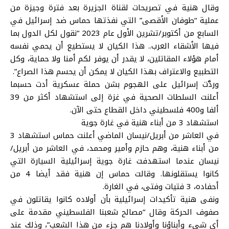
وقال هنية في تصريحات لقناة الجزيرة بعد فترة وجيزة من
عملية “طوفان الأقصى” التي نفذتها حماس ضد إسرائيل في
السابع من أكتوبر/تشرين الأول عام 2023 “نقول لكل الدول بما
فيها الأشقاء العرب.. هذا الكيان لا يستطيع أن يحمي نفسه
أمام هؤلاء المقاتلين، لا يقدر أن يوفر لكم أمنا ولا حماية، وكل
التطبيع والاعتراف بهذا الكيان لا يمكن أن يحسم هذا الصراع”.
وردَّت إسرائيل على الهجوم بشن حملة عسكرية أدت حسبما
أعلنت السلطات الصحية في غزة إلى استشهاد أكثر من 39
ألفا و400 فلسطيني داخل القطاع حتى الآن.
استشهاد 3 من أبناء هنية في غارة جوية
في العاشر من أبريل/نيسان الماضي أعلنت حماس استشهاد 3
من أبناء هنية، وهم حازم وأمير ومحمد، في العاشر من أبريل/
نيسان عندما استهدفت غارة جوية إسرائيلية السيارة التي
كانوا يستقلونها. وقالت حماس إن هنية فقد أيضا 4 من
أحفاده، 3 فتيات وفتى، في الغارة.
ونفى هنية تأكيدات إسرائيلية بأن أولاده كانوا يقاتلون في
صفوف الحركة وقال “مصالح شعبنا الفلسطيني مقدمة على
أي شيء وأبناؤنا وأولادنا هم جزء من هذا الشعب”، وذلك عند