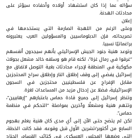
سؤاله عما إذا كان استشهاد أولاده وأحفاده سيؤثر على
محادثات الهدنة.
إعلان
وعلى الرغم من اللهجة الصارمة التي يستخدمها في
تصريحاته، فإن الدبلوماسيين والمسؤولين العرب يعتبرونه
براغماتيًا نسبيا.
وتوعد هنية جنود الجيش الإسرائيلي بأنهم سيجدون أنفسهم
“غرقوا في رمال غزة”، لكنه قام هو وسلفه خالد مشعل بجولات
مكوكية في المنطقة لإجراء محادثات بغية التوصل لاتفاق مع
إسرائيل يفضي إلى وقف إطلاق النار وإطلاق سراح المحتجزين
مقابل الإفراج عن فلسطينيين محتجزين في السجون
الإسرائيلية، فضلا عن إدخال مزيد من المساعدات لغزة.
وتنظر إسرائيل إلى جميع قادة حماس باعتبارهم “إرهابيين”،
وتتهم هنية ومشعلًا وآخرين بمواصلة “التحكم في منظمة
حماس”.
لكن لم يتضح حتى الآن إلى أي مدى كان هنية يعلم بهجوم
السابع من أكتوبر/تشرين الأول قبل وقوعه. فقد كانت الخطة،
التي وضعها المجلس العسكري في كتائب القسام، الجناح