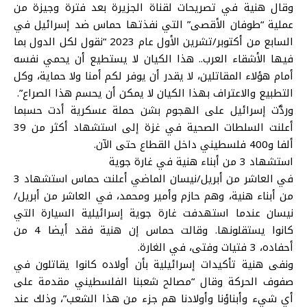
وقال هنية في تصريحات لقناة الجزيرة بعد فترة وجيزة من
عملية “طوفان الأقصى” التي نفذتها حماس ضد إسرائيل في
السابع من أكتوبر/تشرين الأول عام 2023 “نقول لكل الدول بما
فيها الأشقاء العرب.. هذا الكيان لا يستطيع أن يحمي نفسه
أمام هؤلاء المقاتلين، لا يقدر أن يوفر لكم أمنا ولا حماية، وكل
التطبيع والاعتراف بهذا الكيان لا يمكن أن يحسم هذا الصراع”.
وردَّت إسرائيل على الهجوم بشن حملة عسكرية أدت حسبما
أعلنت السلطات الصحية في غزة إلى استشهاد أكثر من 39
ألفا و400 فلسطيني داخل القطاع حتى الآن.
استشهاد 3 من أبناء هنية في غارة جوية
في العاشر من أبريل/نيسان الماضي أعلنت حماس استشهاد 3
من أبناء هنية، وهم حازم وأمير ومحمد، في العاشر من أبريل/
نيسان عندما استهدفت غارة جوية إسرائيلية السيارة التي
كانوا يستقلونها. وقالت حماس إن هنية فقد أيضا 4 من
أحفاده، 3 فتيات وفتى، في الغارة.
ونفى هنية تأكيدات إسرائيلية بأن أولاده كانوا يقاتلون في
صفوف الحركة وقال “مصالح شعبنا الفلسطيني مقدمة على
أي شيء وأبناؤنا وأولادنا هم جزء من هذا الشعب”، وذلك عند