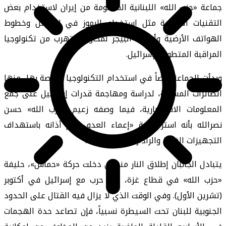
جماعة «حزب الله» اللبنانية المدعومة من إيران لاستخدام بعض
التقنيات القديمة مثل استخدام الرموز في الرسائل وخطوط
الهواتف الأرضية وأجهزة البيجر لمحاولة التهرب من تكنولوجيا
المراقبة المتطورة لإسرائيل.
وبدأت الجماعة أيضاً في استخدام التكنولوجيا الخاصة بها، منها
الطائرات المسيرة، لدراسة ومهاجمة قدرات إسرائيل على جمع
المعلومات الاستخبارية، فيما وصفه زعيم «حزب الله» حسن
نصرالله بأنه استراتيجية «إعماء العدو وصم آذانه باستهداف
التجهيزات الفنية والرادارات والمناطيد».
يتبادل الجانبان إطلاق النار منذ أن دخلت حركة «حماس»، حليفة
«حزب الله» في قطاع غزة، في حرب مع إسرائيل في أكتوبر
(تشرين الأول). وفي الوقت الذي لا يزال فيه القتال على الحدود
الجنوبية للبنان تحت السيطرة نسبياً، فإن تصاعد حدة الهجمات