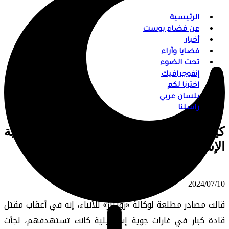
الرئيسية
عن فضاء بوست
أخبار
قضايا وآراء
تحت الضوء
إنفوجرافيك
اخترنا لكم
بلسان عربي
راسلنا
كيف يتجنّب «حزب الله» تكنولوجيا المراقبة
الإسرائيلية المتقدمة بتقنيات قديمة؟
⠀ 2024/07/10
قالت مصادر مطلعة لوكالة «رويترز» للأنباء، إنه في أعقاب مقتل
قادة كبار في غارات جوية إسرائيلية كانت تستهدفهم، لجأت