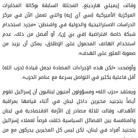
وقالت إيميلي هاردينغ، المحللة السابقة بوكالة المخابرات
المركزية الأميركية (سي آي إيه) والتي تعمل الآن في مركز
الدراسات الاستراتيجية والدولية في واشنطن: «مجرد استخدام
شبكة خاصة افتراضية (في بي إن)، أو أفضل من ذلك، عدم
استخدام الهاتف المحمول على الإطلاق، يمكن أن يزيد من
صعوبة العثور على الهدف».
وأوضحت: «لكن هذه الإجراءات المضادة تجعل قيادة (حزب الله)
أقل فاعلية بكثير في التواصل بسرعة مع عناصر الحزب».
ويعتقد «حزب الله» ومسؤولون أمنيون لبنانيون أن إسرائيل تقوم
أيضاً بتجنيد مخبرين داخل لبنان في أثناء قيامها بمراقبة
الأهداف. وقالت ثلاثة مصادر إن الأزمة الاقتصادية في لبنان
والمنافسة بين الفصائل السياسية خلقت فرصاً لعملاء إسرائيل
بتجنيد أفراد في لبنان، لكن ليس كل المخبرين يدركون مع من