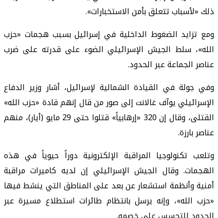
ذلك «لأسباب تتعلق بأمن الاستخبارات».
ومع تزايد الضغوط الداخلية في إسرائيل بسبب هجمات «حزب
الله»، سلط الجيش الإسرائيلي الضوء على قدرته على ضرب
عناصر الجماعة عبر الحدود.
وفي جولة في القيادة الشمالية لإسرائيل، أشار وزير الدفاع
الإسرائيلي يوآف غالانت إلى صور من قال إنهم قادة «حزب الله»
القتلى، وقال إن 320 «إرهابياً» قتلوا حتى 29 مايو (أيار)، منهم
عناصر بارزة.
وتلعب تكنولوجيا المراقبة الإلكترونية دوراً حيوياً في هذه
الهجمات. وقال الجيش الإسرائيلي إن لديه كاميرات مراقبة
أمنية وأنظمة استشعار عن بعد على المناطق التي ينشط فيها
«حزب الله»، وإنه يرسل بانتظام طائرات استطلاع مسيرة عبر
الحدود للتجسس على خصمه.