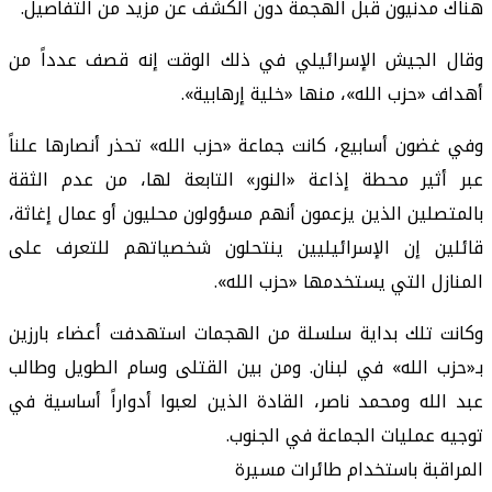
هناك مدنيون قبل الهجمة دون الكشف عن مزيد من التفاصيل.
وقال الجيش الإسرائيلي في ذلك الوقت إنه قصف عدداً من
أهداف «حزب الله»، منها «خلية إرهابية».
وفي غضون أسابيع، كانت جماعة «حزب الله» تحذر أنصارها علناً
عبر أثير محطة إذاعة «النور» التابعة لها، من عدم الثقة
بالمتصلين الذين يزعمون أنهم مسؤولون محليون أو عمال إغاثة،
قائلين إن الإسرائيليين ينتحلون شخصياتهم للتعرف على
المنازل التي يستخدمها «حزب الله».
وكانت تلك بداية سلسلة من الهجمات استهدفت أعضاء بارزين
بـ«حزب الله» في لبنان. ومن بين القتلى وسام الطويل وطالب
عبد الله ومحمد ناصر، القادة الذين لعبوا أدواراً أساسية في
توجيه عمليات الجماعة في الجنوب.
المراقبة باستخدام طائرات مسيرة