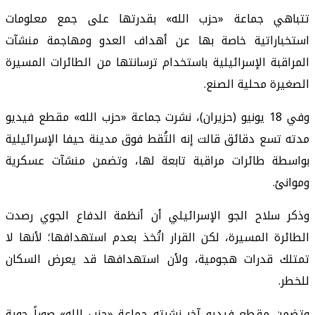
تتباهي جماعة «حزب الله» بقدرتها على جمع معلومات
استخباراتية خاصة بها عن أهداف العدو ومهاجمة منشآت
المراقبة الإسرائيلية باستخدام ترسانتها من الطائرات المسيرة
الصغيرة محلية الصنع.
وفي 18 يونيو (حزيران)، نشرت جماعة «حزب الله» مقطع فيديو
مدته تسع دقائق قالت إنه التُقط فوق مدينة حيفا الإسرائيلية
بواسطة طائرات مراقبة تابعة لها، وتضمن منشآت عسكرية
وموانئ.
وذكر سلاح الجو الإسرائيلي أن أنظمة الدفاع الجوي رصدت
الطائرة المسيرة، لكن القرار اتُخذ بعدم استهدافها؛ لأنها لا
تمتلك قدرات هجومية، ولأن استهدافها قد يعرض السكان
للخطر.
وتضمن مقطع فيديو آخر نشرته جماعة «حزب الله» صوراً جوية