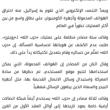
ويعدّ التنصت الإلكتروني الذي تقوم به إسرائيل، منه اختراق
الهواتف المحمولة وأجهزة الكومبيوتر، على نطاق واسع من بين
أكثر العمليات تطوراً في العالم.
وقالت ستة مصادر مطلعة على عمليات «حزب الله» لـ«رويترز»،
طلبت عدم الكشف عن هوياتها لحساسية المسألة، إن «حزب
الله» تعلّم من خسائره وقام بتعديل تكتيكاته رداً على ذلك.
وقال اثنان من المصادر إن الهواتف المحمولة، التي يمكن
استخدامها لتتبع موقع المستخدم، تم حظرها من ساحة
المعركة واستبدال وسائل الاتصال القديمة بها، مثل أجهزة
البيجر والسعاة الذين يبلغون الرسائل شفهياً.
وقالت ثلاثة مصادر إن «حزب الله» يستخدم أيضاً شبكة اتصالات
أرضية خاصة يعود تاريخها إلى أوائل العقد الأول من القرن