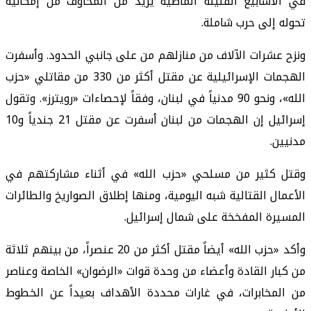
في الأسابيع القليلة الماضية يزيد من المخاوف من إمكانية
تحوله إلى حرب شاملة.
ونزح عشرات الآلاف من منازلهم من على جانبي الحدود. وأسفرت
الهجمات الإسرائيلية عن مقتل أكثر من 330 من مقاتلي «حزب
الله»، ونحو 90 مدنياً في لبنان، وفقاً لإحصاءات «رويترز». وتقول
إسرائيل إن الهجمات من لبنان أسفرت عن مقتل 21 جندياً و10
مدنيين.
وقتل كثير من مسلحي «حزب الله» في أثناء مشاركتهم في
الأعمال القتالية شبه اليومية، ومنها إطلاق الصواريخ والطائرات
المسيرة المفخخة على شمال إسرائيل.
وأكد «حزب الله» أيضاً مقتل أكثر من 20 عنصراً، من بينهم ثلاثة
من كبار القادة وأعضاء من وحدة قوات «الرضوان» الخاصة وعناصر
من المخابرات، في غارات محددة الأهداف بعيداً عن الخطوط