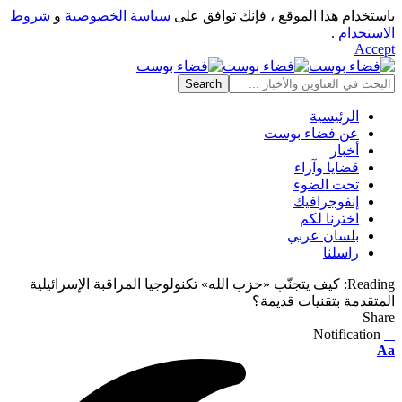
باستخدام هذا الموقع ، فإنك توافق على
سياسة الخصوصية
و
شروط
الاستخدام
.
Accept
الرئيسية
عن فضاء بوست
أخبار
قضايا وآراء
تحت الضوء
إنفوجرافيك
اخترنا لكم
بلسان عربي
راسلنا
Reading:
كيف يتجنّب «حزب الله» تكنولوجيا المراقبة الإسرائيلية
المتقدمة بتقنيات قديمة؟
Share
Notification
⠀
Font
Aa
Resizer