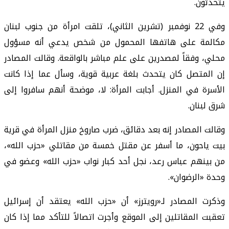
يتحدثون.
وفي 22 نوفمبر (تشرين الثاني)، تلقت امرأة من جنوب لبنان
مكالمة على هاتفها المحمول من شخص يدعي أنه مسؤول
محلي، وفقاً لمصدرين على علم مباشر بالواقعة. وقالت المصادر
إن المتصل كان يتحدث بلغة عربية قوية، وسأل عما إذا كانت
الأسرة في المنزل. أجابت المرأة: لا، موضحة أنهم سافروا إلى
شرق لبنان.
وقالت المصادر إنه بعد دقائق، ضرب صاروخ منزل المرأة في قرية
بيت ياحون، ما أسفر عن مقتل خمسة من مقاتلي «حزب الله»،
من بينهم عباس رعد، نجل أحد كبار نواب «حزب الله» وعضو في
وحدة «الرضوان».
وذكرت المصادر لـ«رويترز» أن «حزب الله» يعتقد أن إسرائيل
تعقبت المقاتلين إلى الموقع وأجرت اتصالاً للتأكد مما إذا كان