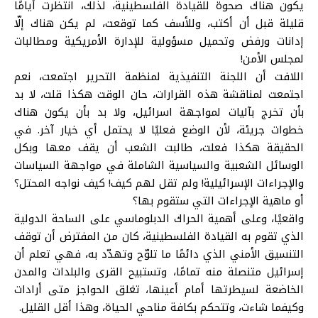
يكون هناك صحوة للقيادة الفلسطينية، لذلك، انتظرت أيامًا
قليلة قبل أن أكتب، وللأسف كما توقعت، لم يكن هناك إلّا
إدانات ورفض وتحميل مسؤولية للإدارة الأمريكية ومطالبات
لمجلس الأمن!
اللافت أن اللجنة التنفيذية لمنظمة التحرير اجتمعت، نعم
اجتمعت لمناقشة هذه القرارات، حان الوقت هكذا قلت، لا بد
بأن تخرج بآليات لمواجهة اسرائيل، ولا بد بأن يكون هناك
خطوات جريئة، لأن الوضع فعليًا لا يحتمل أي خيار آخر. في
الحقيقة هكذا فعلت، طالبت الشعب أن يقف معها وبكل
الوسائل الشعبية والسياسية الشاملة في مواجهة السياسات
والإجراءات الإسرائيلية! ولم تقل لهم كيف! كيف نواجه المحتل؟
أو ماهية الإجراءات التي ستقوم بها؟
واقعيًا، وعلى أهمية الحراك الدبلوماسي على الساحة الدولية
الذي تقوم به القيادة الفلسطينية، كان من المفترض أن توقف
التنسيق الأمني الذي دائمًا ما تلوّح وتهدّد به، فهي تعلم أن
إسرائيل متنصلة منه تمامًا، وتستبيح القرى والبلدات والمدن
الخاضعة لسيطرتها أمام أعينها، تغلق الحواجز متى أرادات
وكيفما شاءت، وتتحكم بكافة مناحي الحياة، وهذا أقل القليل.