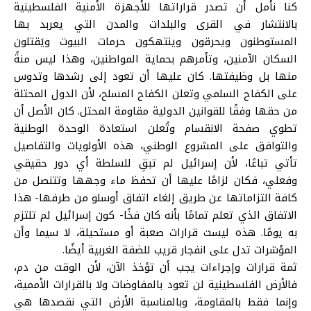
كنا نأمل أن تصدر قراراتها للأجهزة الأمنية الفلسطينية
بالانتشار في القرى والبلدات والمدن التي يعربد بها
المستوطنون ويحرقون وينتهكون حرمات البيوت ويَقتلون
السكان الآمنين، وتأمرهم بحماية المواطنين، وهذا ليس منةً
منها بل وظيفتها. كان عليها أن تعود إلى رشدها وتدوس
على الكفاح السلمي وتعلن الكفاح المسلح، لأن الدول المحتلة
من حقها وفقًا للقوانين الدولية مقاومة المحتل. كان الأصل أن
تطوي صفحة الانقسام وتُعلن استعادة الوحدة الوطنية
والتوافق على المشروع الوطني، هذه الأولويات والتفاصيل
تأتي تباعًا، لأن إسرائيل لم تبقِ للسلطة أي دور حقيقي
وفعلي، فكان لزامًا عليها أن تحفظ ماء وجهها وتتنصل من
كافة التزاماتها عن طريق إلغاء اتفاق أوسلو من طرفها- هذا
الاتفاق الذي تعلم تمامًا بأنه كان فخًا- كون إسرائيل لم تلتزم
به يومًا. هذه ليست قرارات صعبة أو مستحيلة، لا سيما وأن
المؤشرات تدل على انفجار قريب للضفة الغربية أيضًا.
ثمة قرارات وإجراءات يجب أن تؤخذ الآن، لأن الوقت من دم،
فالأرض الفلسطينية لن تعود بالمفاوضات ولا بالقرارات الأممية،
وإنما فقط بالمقاومة، وبالمناسبة الأرض التي نقصدها هي