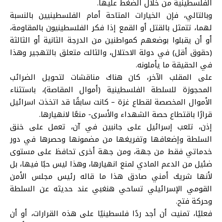
الفلسطينية من خلال الضغط عليها.
وبالتالي، فإن الخيارات المتاحة أمام الفلسطينيين بالنسبة
لهما، تتمثل بالقتل أو القمع إذا فكر الفلسطينيون بالمقاومة،
أو أن يقبلوا بوضعهم كمواطنين من الدرجة الثانية أو الثالثة
(حقوق أقل) في دولة الاحتلال، والثالث متعلق بالتهجير وهذا
في الحقيقة ما يأملونه.
على المقلب الآخر، كان هناك مناقشات لتحويل الضرائب
المحجوزة للسلطة الفلسطينية (أموال المقاصة)، باستثناء
الأموال المخصصة لقطاع غزة – كانت سابقًا قد اتخذت اسرائيل
قرارًا باقتطاع حصة الشهداء والأسرى- منعًا لانهيارها.
إذن، تلعب إسرائيل على جانبين في آن، تعمل على خنق
السلطة وإضعافها وتفريغها من مضمونها وحصرها في دور
خدماتي فقط من جهة، ومن جهة أخرى تحافظ على مستوى
ضئيل من الدعم المادي لمنع انهيارها، وهذا ليس حبًا فيها، بل
لأنها شريك أمني صادق هذا ما قاله رئيس مجلس الأمن
القومي الإسرائيلي تساحي هنغبي عند حديثه عن السلطة
وحركة فتح.
فعليًا، تمنيت أن أجد ردًا فلسطينيًا على هذه القرارات، أو أن