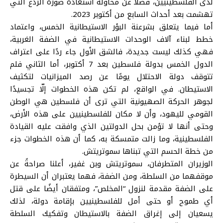
لدى الفلسطينيين، فضلًا عن محاولة استعادة صورة الردع التي
تهشمت بعد أحداث السابع من أكتوبر 2023.
أما فيما يتعلق بشرعنة البؤر الاستيطانية الخمس، واعتماد
خطط لبناء آلاف الوحدات الاستيطانية في الضفة الغربية،
فهي كذلك ليست جديدة، فالشق الأول جاء ردًا على اعتراف
الدول الخمس بدولة فلسطين بعد 7 أكتوبر، أما الثاني فلم
تتوقف دولة الاحتلال يومًا عن رصد الميزانيات لتكثيف
الاستيطان. في الواقع، لم تكن هذه الخطوات إلّا تجسيدًا
لجوهر الحركة الصهيونية التي ترى أن فلسطين هي الوطن
القومي لليهود، وأن لا مكان للفلسطينيين على هذه الأرض،
وحتى أنها لا تؤمن بحل الدولتين الذي وافقت عليه القيادة
الفلسطينية، وما زالت متمسكة به، كما أن هذه الخطوات جزء
من خطة الحسم التي تبناها سموتريتش.
الوزيران المتطرفان، سموتريتش وبن غفير، أعلنا صراحةً عن
موقفهما من السلطة، ومن الضفة، فهما يعتبران أن السيطرة
على الضفة مقدمة لنزول “المخلص”، ومتفقان أيضًا على قتل
أي طموح أو حتى أمل للفلسطينيين بإقامة دولة، لذلك
يسعيان إلى إغراق الضفة بالاستيطان وتفكيك السلطة