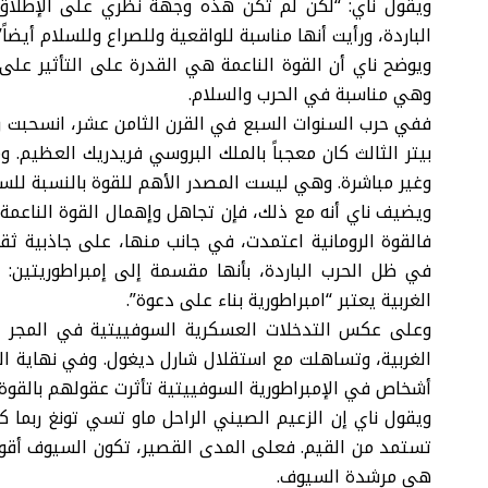
ويقول ناي: “لكن لم تكن هذه وجهة نظري على الإطلاق،
الباردة، ورأيت أنها مناسبة للواقعية وللصراع وللسلام أيضاً”
ويوضح ناي أن القوة الناعمة هي القدرة على التأثير على
وهي مناسبة في الحرب والسلام.
ففي حرب السنوات السبع في القرن الثامن عشر، انسحبت رو
بيتر الثالث كان معجباً بالملك البروسي فريدريك العظيم. و
وغير مباشرة. وهي ليست المصدر الأهم للقوة بالنسبة للسي
ويضيف ناي أنه مع ذلك، فإن تجاهل وإهمال القوة الناعمة
فالقوة الرومانية اعتمدت، في جانب منها، على جاذبية ثقا
في ظل الحرب الباردة، بأنها مقسمة إلى إمبراطوريتين: س
الغربية يعتبر “امبراطورية بناء على دعوة”.
وعلى عكس التدخلات العسكرية السوفييتية في المجر وتش
الغربية، وتساهلت مع استقلال شارل ديغول. وفي نهاية الح
أشخاص في الإمبراطورية السوفييتية تأثرت عقولهم بالقوة ا
ويقول ناي إن الزعيم الصيني الراحل ماو تسي تونغ ربما ك
تستمد من القيم. فعلى المدى القصير، تكون السيوف أقوى
هي مرشدة السيوف.