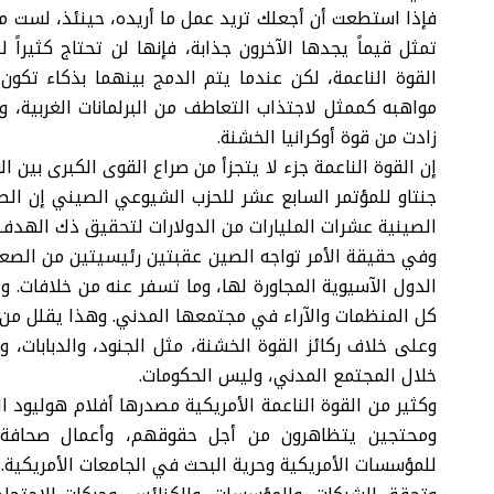
فإذا استطعت أن أجعلك تريد عمل ما أريده، حينئذ، لست مضط
تمثل قيماً يجدها الآخرون جذابة، فإنها لن تحتاج كثيراً ل
القوة الناعمة، لكن عندما يتم الدمج بينهما بذكاء تكو
مواهبه كممثل لاجتذاب التعاطف من البرلمانات الغربية، و
زادت من قوة أوكرانيا الخشنة.
جنتاو للمؤتمر السابع عشر للحزب الشيوعي الصيني إن الص
الصينية عشرات المليارات من الدولارات لتحقيق ذك الهدف،
وفي حقيقة الأمر تواجه الصين عقبتين رئيسيتين من الصعب 
الدول الآسيوية المجاورة لها، وما تسفر عنه من خلافات. 
كل المنظمات والآراء في مجتمعها المدني. وهذا يقلل من ج
وعلى خلاف ركائز القوة الخشنة، مثل الجنود، والدبابات، و
خلال المجتمع المدني، وليس الحكومات.
وكثير من القوة الناعمة الأمريكية مصدرها أفلام هوليود
ومحتجين يتظاهرون من أجل حقوقهم، وأعمال صحافة حر
للمؤسسات الأمريكية وحرية البحث في الجامعات الأمريكية.