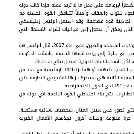
راً لإرغامك على عمل ما لا تريد عمله. فإذا كانت دولة
لجوء للثواب والعقاب. وأحياناً تتناقض القوة الخشنة مع
ن الجاذبية قوة مضاعفة. وقد استغل الرئيس زيلينسكي
الذي يمكن أن يتحول إلى ميزانيات لشراء الأسلحة التي
إن القوة الناعمة جزء لا يتجزأ من صراع القوى الكبرى بين الولايات المتحدة والصين. ففي عام 2007، قال الرئيس هو
ين في حاجة إلى زيادة قوتها الناعمة، وأنفقت الحكومة
 لكن الاستطلاعات الدولية تسجل نتائج مختلطة.
التغلب عليهما. أولهما نزاعاتها الإقليمية مع عدد من
والعقبة الثانية هي سيطرة حزبها الشيوعي الصارمة على
اذبيتها لدى الدول الديمقراطية.
الطائرات، يتم بناء احتياطي القوة الناعمة لأي دولة من
 التي تصور، على سبيل المثال، شخصيات نسائية مستقلة،
ة متنوعة. وهناك آخرون تجذبهم الأعمال الخيرية