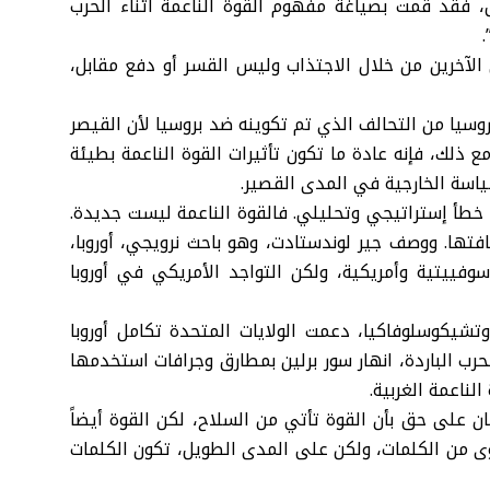
 فقد قمت بصياغة مفهوم القوة الناعمة أثناء الحرب
.
 الآخرين من خلال الاجتذاب وليس القسر أو دفع مقابل،
سيا من التحالف الذي تم تكوينه ضد بروسيا لأن القيصر
مع ذلك، فإنه عادة ما تكون تأثيرات القوة الناعمة بطيئة
اسة الخارجية في المدى القصير.
 خطأ إستراتيجي وتحليلي. فالقوة الناعمة ليست جديدة.
فتها. ووصف جير لوندستادت، وهو باحث نرويجي، أوروبا،
وفييتية وأمريكية، ولكن التواجد الأمريكي في أوروبا
يكوسلوفاكيا، دعمت الولايات المتحدة تكامل أوروبا
رب الباردة، انهار سور برلين بمطارق وجرافات استخدمها
لناعمة الغربية.
ان على حق بأن القوة تأتي من السلاح، لكن القوة أيضاً
 من الكلمات، ولكن على المدى الطويل، تكون الكلمات